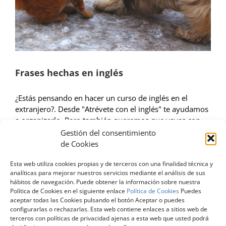
Frases hechas en inglés
¿Estás pensando en hacer un curso de inglés en el
extranjero?. Desde "Atrévete con el inglés" te ayudamos
a organizarlo. Pero también queremos que vayas con
una serie de nociones de inglés coloquial que a
Gestión del consentimiento
cualquiera le irían bien. Porque igual que los españoles
de Cookies
los ingleses también tiene sus frases hechas que
Esta web utiliza cookies propias y de terceros con una finalidad técnica y
traducidas de forma literal [...]
analíticas para mejorar nuestros servicios mediante el análisis de sus
hábitos de navegación. Puede obtener la información sobre nuestra
Por
atrevete
|
mayo 5th, 2017
|
animales en frases hechas
,
frases
Política de Cookies en el siguiente enlace
Política de Cookies
Puedes
hechas en inglés
,
Idiomas
,
Idiomas en el extranjero
|
Sin
aceptar todas las Cookies pulsando el botón Aceptar o puedes
comentarios
configurarlas o rechazarlas. Esta web contiene enlaces a sitios web de
Más información
terceros con políticas de privacidad ajenas a esta web que usted podrá