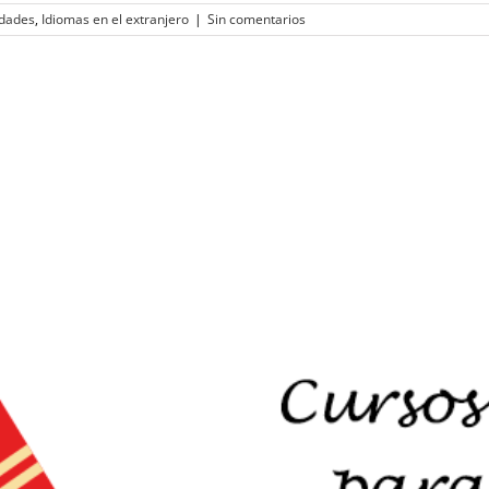
idades
,
Idiomas en el extranjero
|
Sin comentarios