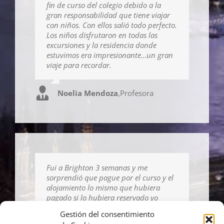
fin de curso del colegio debido a la
gran responsabilidad que tiene viajar
con niños. Con ellos salió todo perfecto.
Los niños disfrutaron en todas las
excursiones y la residencia donde
estuvimos era impresionante…un gran
viaje para recordar.
Noelia Mendoza
,
Profesora
Fui a Brighton 3 semanas y me
sorprendió que pague por el curso y el
alojamiento lo mismo que hubiera
pagado si lo hubiera reservado yo
directamente con la escuela y eso con
Gestión del consentimiento
otras agencias no es así, te cobran