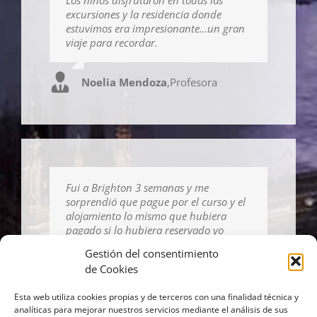
excursiones y la residencia donde
estuvimos era impresionante…un gran
viaje para recordar.
Noelia Mendoza
,
Profesora
Fui a Brighton 3 semanas y me
sorprendió que pague por el curso y el
alojamiento lo mismo que hubiera
pagado si lo hubiera reservado yo
directamente con la escuela y eso con
Gestión del consentimiento
otras agencias no es así, te cobran
de Cookies
bastante más. ¡Un 10!
Esta web utiliza cookies propias y de terceros con una finalidad técnica y
analíticas para mejorar nuestros servicios mediante el análisis de sus
Marian Rodríguez
,
Estudiante