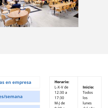
cas en empresa
Horario:
L-X-V de
Inicio:
12:30 a
Todos
ones/semana
17:30
los
M-J de
lunes