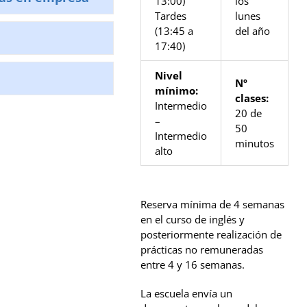
13:00)
los
Tardes
lunes
(13:45 a
del año
17:40)
Nivel
Nº
mínimo:
clases:
Intermedio
20 de
–
50
Intermedio
minutos
alto
Reserva mínima de 4 semanas
en el curso de inglés y
posteriormente realización de
prácticas no remuneradas
entre 4 y 16 semanas.
La escuela envía un