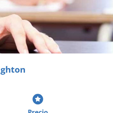
righton
Precio