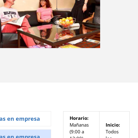
cas en empresa
Horario:
Mañanas
Inicio:
(9:00 a
Todos
cas en empresa