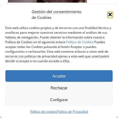
Gestión del consentimiento
de Cookies
Esta web utiliza cookies propias y de terceros con una finalidad técnica y
© Copyright 2024 | Todos los Derechos Reservados |
Diseño
analíticas para mejorar nuestros servicios mediante el análisis de sus
Web Zaragoza
| contacto@atreveteconelingles.com |
Aviso Legal
hábitos de navegación. Puede obtener la información sobre nuestra
|
Política de Privacidad
|
Política de Cookies
Política de Cookies en el siguiente enlace
Política de Cookies
Puedes
aceptar todas las Cookies pulsando el botón Aceptar o puedes
configurarlas o rechazarlas. Esta web contiene enlaces a sitios web de
Facebook
X
LinkedIn
Instagram
terceros con políticas de privacidad ajenas a esta web que usted podrá
decidir si acepta o no cuando acceda a ellos.
Aceptar
Rechazar
Configurar
Política de cookies
Política de Privacidad