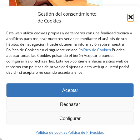
Gestión del consentimiento
de Cookies
Esta web utiliza cookies propias y de terceros con una finalidad técnica y
analíticas para mejorar nuestros servicios mediante el análisis de sus
© Copyright 2024 | Todos los Derechos Reservados |
Diseño
hábitos de navegación. Puede obtener la información sobre nuestra
Web Zaragoza
| contacto@atreveteconelingles.com |
Aviso Legal
Política de Cookies en el siguiente enlace
Política de Cookies
Puedes
|
Política de Privacidad
|
Política de Cookies
aceptar todas las Cookies pulsando el botón Aceptar o puedes
configurarlas o rechazarlas. Esta web contiene enlaces a sitios web de
terceros con políticas de privacidad ajenas a esta web que usted podrá
Facebook
X
LinkedIn
Instagram
decidir si acepta o no cuando acceda a ellos.
Aceptar
Rechazar
Configurar
Política de cookies
Política de Privacidad