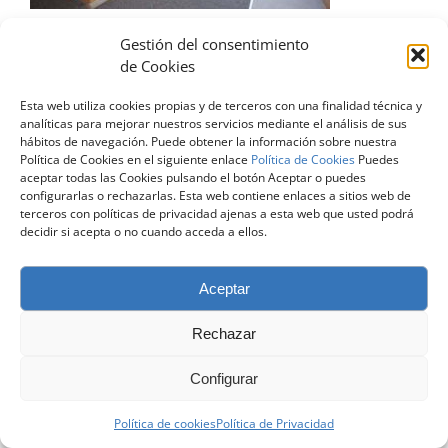
Gestión del consentimiento
de Cookies
Esta web utiliza cookies propias y de terceros con una finalidad técnica y
© Copyright 2024 | Todos los Derechos Reservados |
Diseño
analíticas para mejorar nuestros servicios mediante el análisis de sus
Web Zaragoza
| contacto@atreveteconelingles.com |
Aviso Legal
hábitos de navegación. Puede obtener la información sobre nuestra
|
Política de Privacidad
|
Política de Cookies
Política de Cookies en el siguiente enlace
Política de Cookies
Puedes
aceptar todas las Cookies pulsando el botón Aceptar o puedes
configurarlas o rechazarlas. Esta web contiene enlaces a sitios web de
Facebook
X
LinkedIn
Instagram
terceros con políticas de privacidad ajenas a esta web que usted podrá
decidir si acepta o no cuando acceda a ellos.
Aceptar
Rechazar
Configurar
Política de cookies
Política de Privacidad