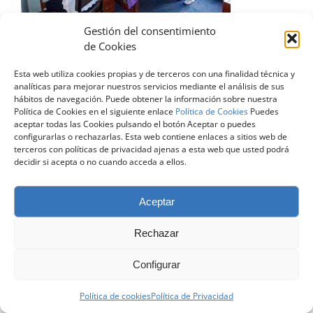
Gestión del consentimiento
de Cookies
Esta web utiliza cookies propias y de terceros con una finalidad técnica y
analíticas para mejorar nuestros servicios mediante el análisis de sus
© Copyright 2024 | Todos los Derechos Reservados |
Diseño
hábitos de navegación. Puede obtener la información sobre nuestra
Web Zaragoza
| contacto@atreveteconelingles.com |
Aviso Legal
Política de Cookies en el siguiente enlace
Política de Cookies
Puedes
|
Política de Privacidad
|
Política de Cookies
aceptar todas las Cookies pulsando el botón Aceptar o puedes
configurarlas o rechazarlas. Esta web contiene enlaces a sitios web de
terceros con políticas de privacidad ajenas a esta web que usted podrá
Facebook
X
LinkedIn
Instagram
decidir si acepta o no cuando acceda a ellos.
Aceptar
Rechazar
Configurar
Política de cookies
Política de Privacidad