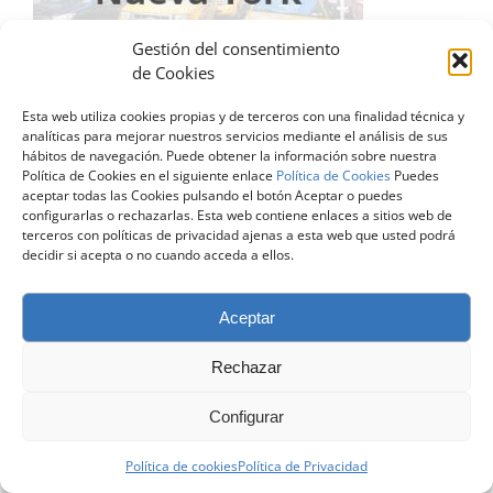
Gestión del consentimiento
de Cookies
Esta web utiliza cookies propias y de terceros con una finalidad técnica y
analíticas para mejorar nuestros servicios mediante el análisis de sus
hábitos de navegación. Puede obtener la información sobre nuestra
© Copyright 2024 | Todos los Derechos Reservados |
Diseño
Política de Cookies en el siguiente enlace
Política de Cookies
Puedes
Web Zaragoza
| contacto@atreveteconelingles.com |
Aviso Legal
aceptar todas las Cookies pulsando el botón Aceptar o puedes
|
Política de Privacidad
|
Política de Cookies
configurarlas o rechazarlas. Esta web contiene enlaces a sitios web de
terceros con políticas de privacidad ajenas a esta web que usted podrá
decidir si acepta o no cuando acceda a ellos.
Facebook
X
LinkedIn
Instagram
Aceptar
Rechazar
Configurar
Política de cookies
Política de Privacidad