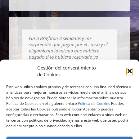
Fui a Brighton 3 semanas y me
sorprendió que pague por el curso y el
alojamiento lo mismo que hubiera
pagado si lo hubiera reservado yo
directamente con la escuela y eso con
Gestión del consentimiento
otras agencias no es así, te cobran
de Cookies
bastante más. ¡Un 10!
Esta web utiliza cookies propias y de terceros con una finalidad técnica y
analíticas para mejorar nuestros servicios mediante el análisis de sus
Marian Rodríguez
,
Estudiante
hábitos de navegación. Puede obtener la información sobre nuestra
Política de Cookies en el siguiente enlace
Política de Cookies
Puedes
aceptar todas las Cookies pulsando el botón Aceptar o puedes
configurarlas o rechazarlas. Esta web contiene enlaces a sitios web de
terceros con políticas de privacidad ajenas a esta web que usted podrá
decidir si acepta o no cuando acceda a ellos.