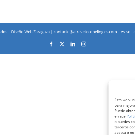
ados |
Diseño Web Zaragoza
| contacto@atreveteconelingles.com |
Aviso L
Facebook
X
LinkedIn
Instagram
Esta web uti
para mejorar
Puede obtene
enlace
Polít
o puedes con
terceros con
acepta o no