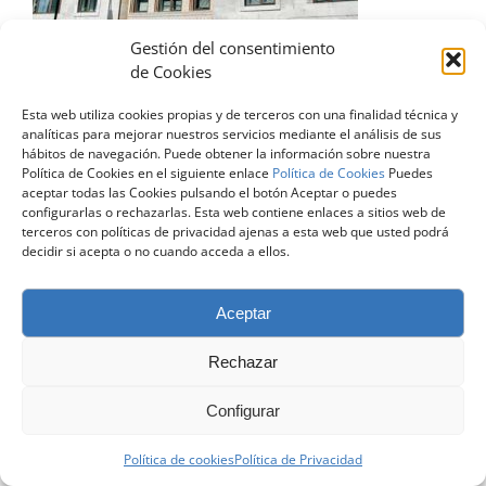
Gestión del consentimiento
de Cookies
Esta web utiliza cookies propias y de terceros con una finalidad técnica y
analíticas para mejorar nuestros servicios mediante el análisis de sus
© Copyright 2024 | Todos los Derechos Reservados |
Diseño
hábitos de navegación. Puede obtener la información sobre nuestra
Web Zaragoza
| contacto@atreveteconelingles.com |
Aviso Legal
Política de Cookies en el siguiente enlace
Política de Cookies
Puedes
|
Política de Privacidad
|
Política de Cookies
aceptar todas las Cookies pulsando el botón Aceptar o puedes
configurarlas o rechazarlas. Esta web contiene enlaces a sitios web de
terceros con políticas de privacidad ajenas a esta web que usted podrá
Facebook
X
LinkedIn
Instagram
decidir si acepta o no cuando acceda a ellos.
Aceptar
Rechazar
Configurar
Política de cookies
Política de Privacidad